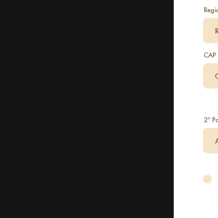
Regi
CAP
2° Pa