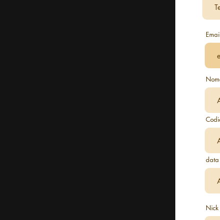
Emai
Nome
Codi
data
Nick