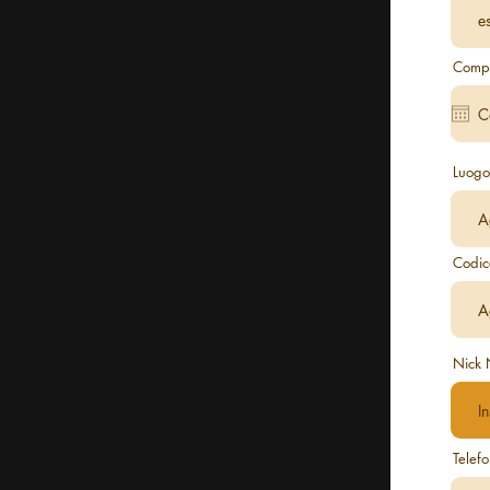
Comp
Luogo
Codic
Nick
Telef