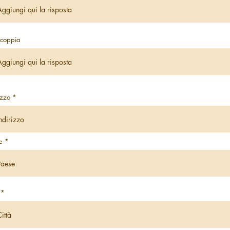
coppia
izzo
e