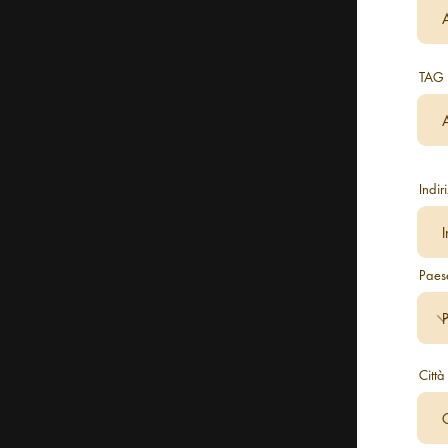
TAG 
Indir
Paes
Città