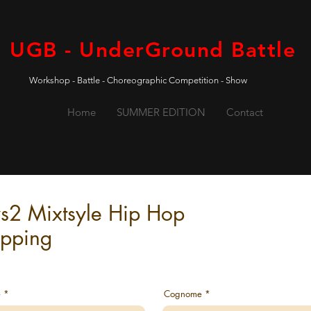
UGB - UnderGround Battle
Workshop - Battle - Choreographic Competition - Show
Home
SUMMER EDITION
Contact
s2 Mixtsyle Hip Hop
pping
e
Cognome